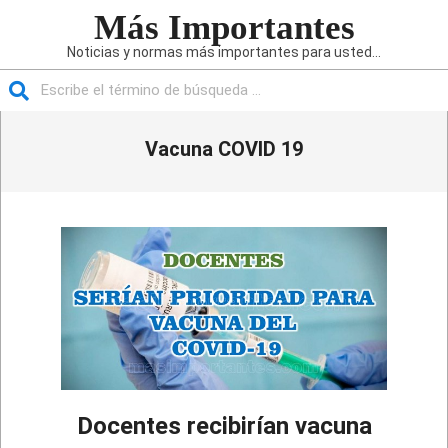
Saltar
Más Importantes
al
Noticias y normas más importantes para usted...
contenido
Buscar
Menú
Vacuna COVID 19
de
navegación
principal
Docentes recibirían vacuna