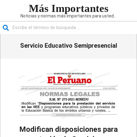
Saltar
Más Importantes
al
Noticias y normas más importantes para usted...
contenido
Buscar
Menú
Servicio Educativo Semipresencial
de
navegación
principal
Modifican disposiciones para