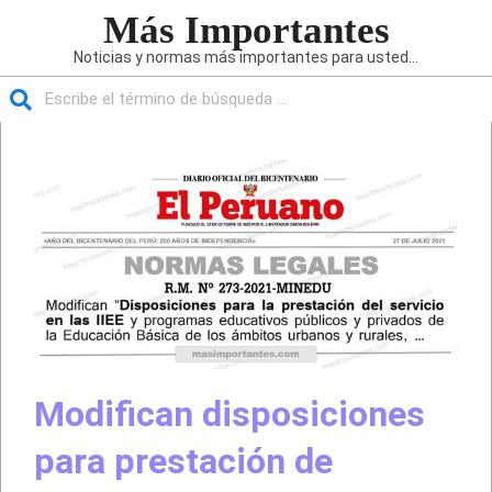
Saltar
Más Importantes
al
Noticias y normas más importantes para usted...
contenido
Buscar
Menú
de
navegación
principal
Modifican disposiciones
para prestación de