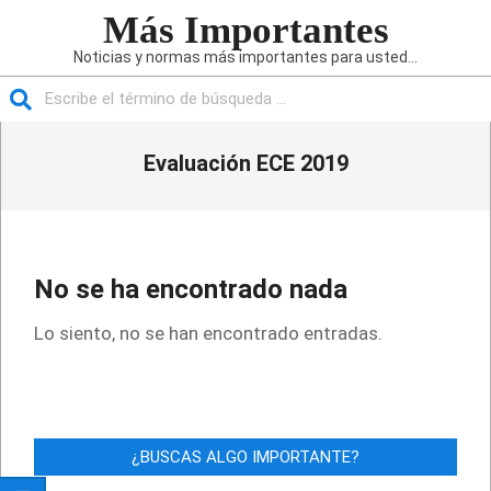
Saltar
Más Importantes
al
Noticias y normas más importantes para usted...
contenido
Buscar
Menú
Evaluación ECE 2019
de
navegación
principal
No se ha encontrado nada
Lo siento, no se han encontrado entradas.
¿BUSCAS ALGO IMPORTANTE?