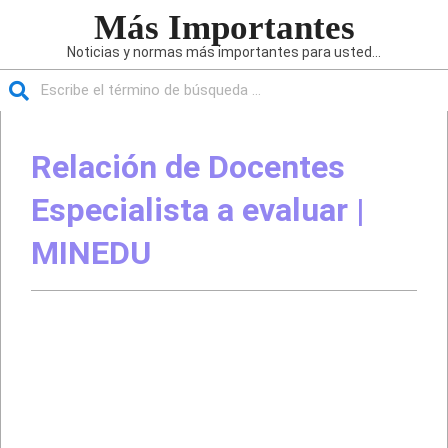
Saltar
Más Importantes
al
Noticias y normas más importantes para usted...
contenido
Buscar
Menú
de
Relación de Docentes
navegación
principal
Especialista a evaluar |
MINEDU