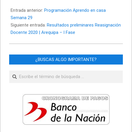
2020-
10-
Entrada anterior:
Programación Aprendo en casa
16
Semana 29
Siguiente entrada:
Resultados preliminares Reasignación
Docente 2020 | Arequipa – I Fase
¿BUSCAS ALGO IMPORTANTE?
Buscar