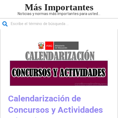
Saltar
Más Importantes
al
Noticias y normas más importantes para usted...
contenido
Buscar
Menú
de
navegación
principal
Calendarización de
Concursos y Actividades