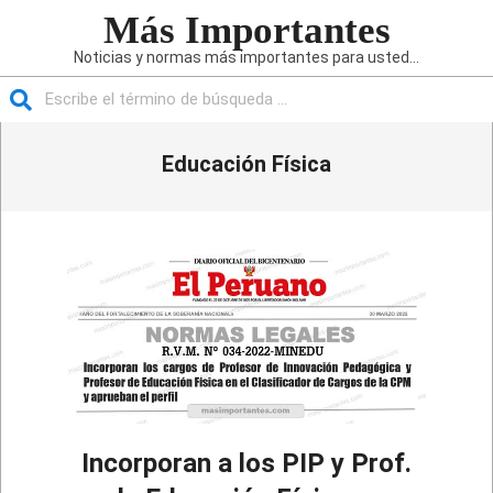
Saltar
Más Importantes
al
Noticias y normas más importantes para usted...
contenido
Buscar
Menú
Educación Física
de
navegación
principal
Incorporan a los PIP y Prof.