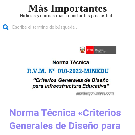
Saltar
Más Importantes
al
Noticias y normas más importantes para usted...
contenido
Buscar
Menú
de
navegación
principal
Norma Técnica «Criterios
Generales de Diseño para