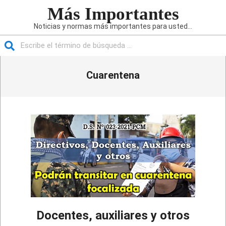
Saltar
Más Importantes
al
Noticias y normas más importantes para usted...
contenido
Buscar
Menú
Cuarentena
de
navegación
principal
Docentes, auxiliares y otros