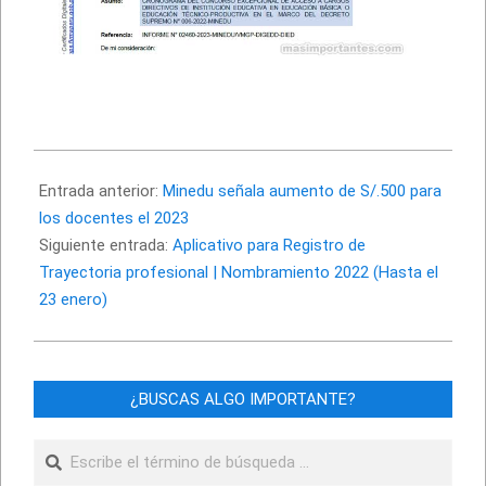
2023-
01-
Entrada anterior:
Minedu señala aumento de S/.500 para
14
los docentes el 2023
Siguiente entrada:
Aplicativo para Registro de
Trayectoria profesional | Nombramiento 2022 (Hasta el
23 enero)
¿BUSCAS ALGO IMPORTANTE?
Buscar