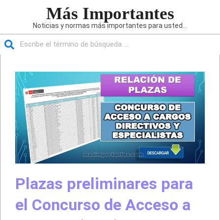
Saltar
Más Importantes
al
Noticias y normas más importantes para usted...
contenido
Buscar
Menú
de
navegación
principal
Plazas preliminares para
el Concurso de Acceso a