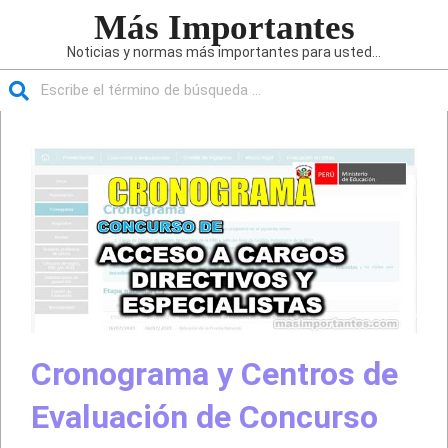
Saltar
Más Importantes
al
Noticias y normas más importantes para usted...
contenido
Buscar
Menú
de
navegación
principal
Cronograma y Centros de
Evaluación de Concurso