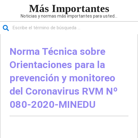
Saltar
Más Importantes
al
Noticias y normas más importantes para usted...
contenido
Buscar
Menú
de
Norma Técnica sobre
navegación
principal
Orientaciones para la
prevención y monitoreo
del Coronavirus RVM Nº
080-2020-MINEDU