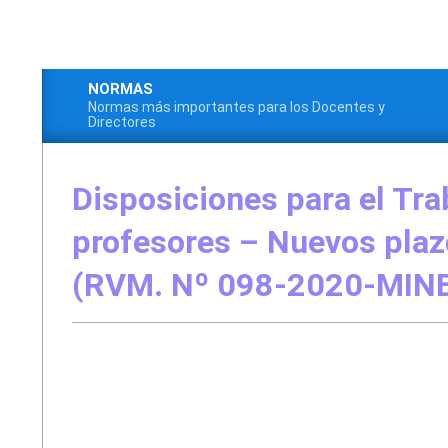
Saltar
al
contenido
NORMAS
Normas más importantes para los Docentes y
Menú
Directores
de
navegación
Disposiciones para el Tra
principal
profesores – Nuevos plaz
(RVM. Nº 098-2020-MIN