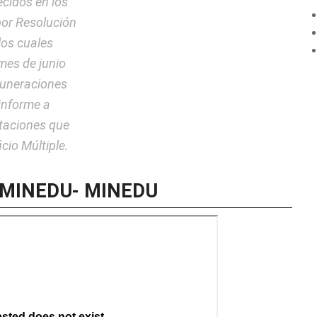
cidos en los
por Resolución
los cuales
 mes de junio
muneraciones
informe a
ntaciones que
cio Múltiple.
8-MINEDU- MINEDU