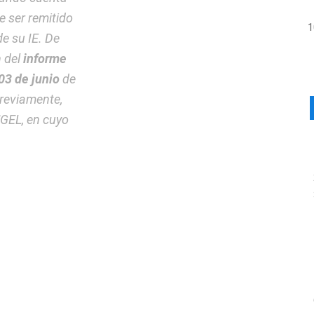
e ser remitido
e su IE. De
n del
informe
03 de junio
de
previamente,
UGEL, en cuyo