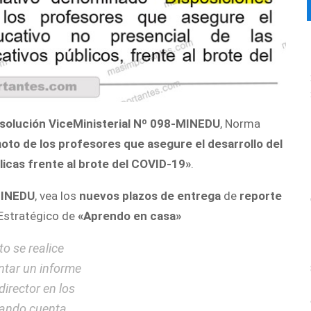
solución ViceMinisterial Nº 098-MINEDU
, Norma
moto de los profesores que asegure el desarrollo del
blicas frente al brote del COVID-19»
.
MINEDU
, vea los
nuevos plazos de entrega
de
reporte
 Estratégico de
«Aprendo en casa»
to se realice
ntar un informe
director en los
dando cuenta