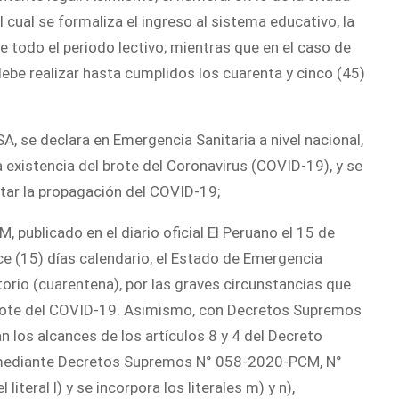
ual se formaliza el ingreso al sistema educativo, la
te todo el periodo lectivo; mientras que en el caso de
 debe realizar hasta cumplidos los cuarenta y cinco (45)
 se declara en Emergencia Sanitaria a nivel nacional,
la existencia del brote del Coronavirus (COVID-19), y se
itar la propagación del COVID-19;
ublicado en el diario oficial El Peruano el 15 de
ce (15) días calendario, el Estado de Emergencia
torio (cuarentena), por las graves circunstancias que
 brote del COVID-19. Asimismo, con Decretos Supremos
los alcances de los artículos 8 y 4 del Decreto
mediante Decretos Supremos N° 058-2020-PCM, N°
eral l) y se incorpora los literales m) y n),