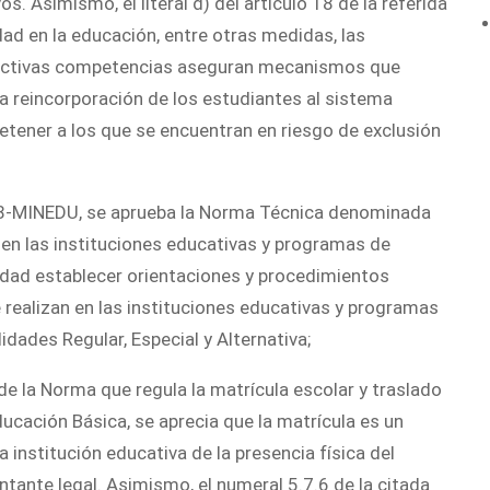
 Asimismo, el literal d) del artículo 18 de la referida
idad en la educación, entre otras medidas, las
pectivas competencias aseguran mecanismos que
la reincorporación de los estudiantes al sistema
etener a los que se encuentran en riesgo de exclusión
18-MINEDU, se aprueba la Norma Técnica denominada
 en las instituciones educativas y programas de
idad establecer orientaciones y procedimientos
e realizan en las instituciones educativas y programas
dades Regular, Especial y Alternativa;
de la Norma que regula la matrícula escolar y traslado
ucación Básica, se aprecia que la matrícula es un
la institución educativa de la presencia física del
ntante legal. Asimismo, el numeral 5.7.6 de la citada