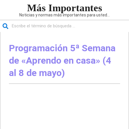
Saltar
Más Importantes
al
Noticias y normas más importantes para usted...
contenido
Buscar
Menú
de
Programación 5ª Semana
navegación
principal
de «Aprendo en casa» (4
al 8 de mayo)