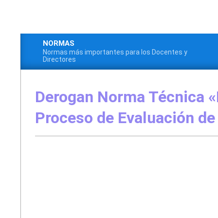
Saltar
al
contenido
NORMAS
Normas más importantes para los Docentes y
Menú
Directores
de
navegación
Derogan Norma Técnica «D
principal
Proceso de Evaluación de