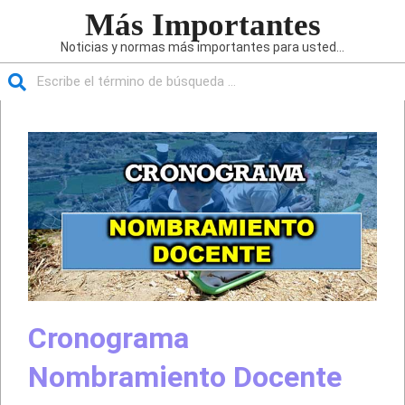
Saltar
Más Importantes
al
Noticias y normas más importantes para usted...
contenido
Buscar
Menú
de
navegación
principal
Cronograma
Nombramiento Docente