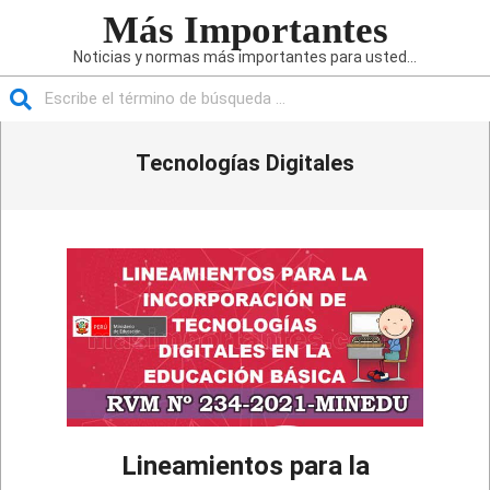
Saltar
Más Importantes
al
Noticias y normas más importantes para usted...
contenido
Buscar
Menú
Tecnologías Digitales
de
navegación
principal
Lineamientos para la