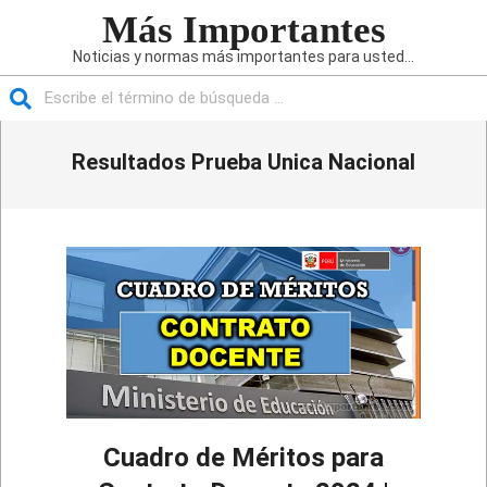
Saltar
Más Importantes
al
Noticias y normas más importantes para usted...
contenido
Buscar
Menú
Resultados Prueba Unica Nacional
de
navegación
principal
Cuadro de Méritos para