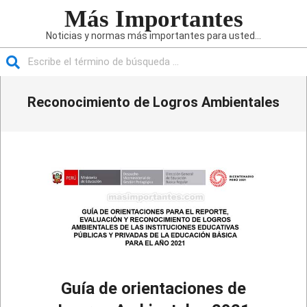
Saltar
Más Importantes
al
Noticias y normas más importantes para usted...
contenido
Buscar
Menú
Reconocimiento de Logros Ambientales
de
navegación
principal
Guía de orientaciones de