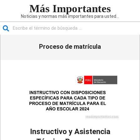
Saltar
Más Importantes
al
Noticias y normas más importantes para usted...
contenido
Buscar
Menú
Proceso de matrícula
de
navegación
principal
Instructivo y Asistencia