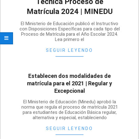
Técnica Proceso de
Matrícula 2024 | MINEDU
2023-
El Ministerio de Educación publicó el Instructivo
12-
con Disposiciones Específicas para cada tipo del
Proceso de Matrícula para el Año Escolar 2024.
15
Lea primero el
SEGUIR LEYENDO
Establecen dos modalidades de
matrícula para el 2021 | Regular y
Excepcional
2020-
El Ministerio de Educación (Minedu) aprobó la
11-
norma que regula el proceso de matrícula 2021
para estudiantes de Educación Básica regular,
11
alternativa y especial, estableciendo
SEGUIR LEYENDO