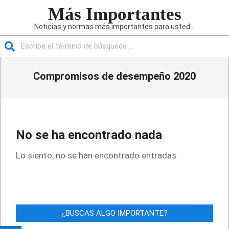
Saltar
Más Importantes
al
Noticias y normas más importantes para usted...
contenido
Buscar
Menú
Compromisos de desempeño 2020
de
navegación
principal
No se ha encontrado nada
Lo siento, no se han encontrado entradas.
¿BUSCAS ALGO IMPORTANTE?