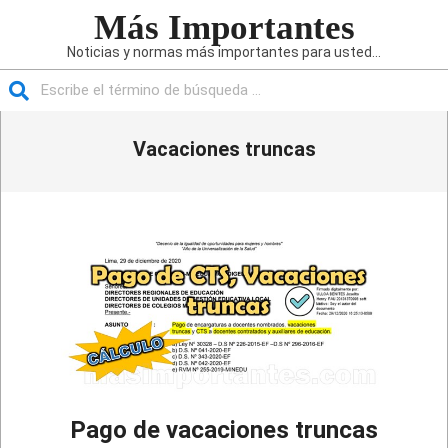
Saltar
Más Importantes
al
Noticias y normas más importantes para usted...
contenido
Buscar
Menú
Vacaciones truncas
de
navegación
principal
Pago de vacaciones truncas