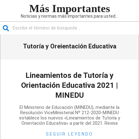
Saltar
Más Importantes
al
Noticias y normas más importantes para usted...
contenido
Buscar
Menú
Tutoría y Oreientación Educativa
de
navegación
principal
Lineamientos de Tutoría y
Orientación Educativa 2021 |
MINEDU
2020-
El Ministerio de Educación (MINEDU), mediante la
11-
Resolución ViceMinisterial Nº 212-2020-MINEDU
establece los nuevos «Lineamientos de Tutoría y
12
Orientación Educativa» a partir del 2021. Revise
SEGUIR LEYENDO