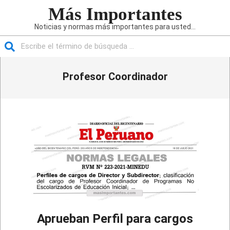
Saltar
Más Importantes
al
Noticias y normas más importantes para usted...
contenido
Buscar
Menú
Profesor Coordinador
de
navegación
principal
Aprueban Perfil para cargos