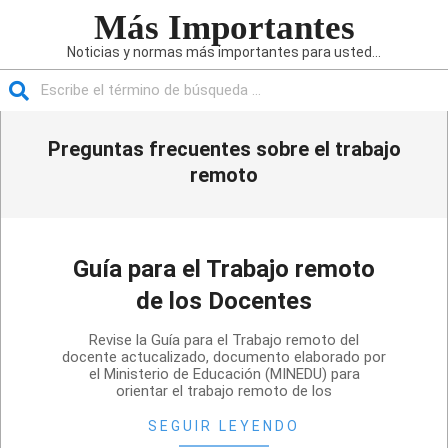
Saltar
Más Importantes
al
Noticias y normas más importantes para usted...
contenido
Buscar
Menú
Preguntas frecuentes sobre el trabajo
de
navegación
remoto
principal
Guía para el Trabajo remoto
de los Docentes
2020-
Revise la Guía para el Trabajo remoto del
05-
docente actucalizado, documento elaborado por
el Ministerio de Educación (MINEDU) para
24
orientar el trabajo remoto de los
SEGUIR LEYENDO