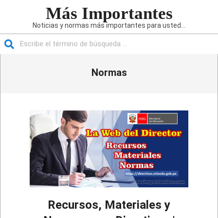
Saltar
Más Importantes
al
Noticias y normas más importantes para usted...
contenido
Buscar
Menú
Normas
de
navegación
principal
Recursos, Materiales y