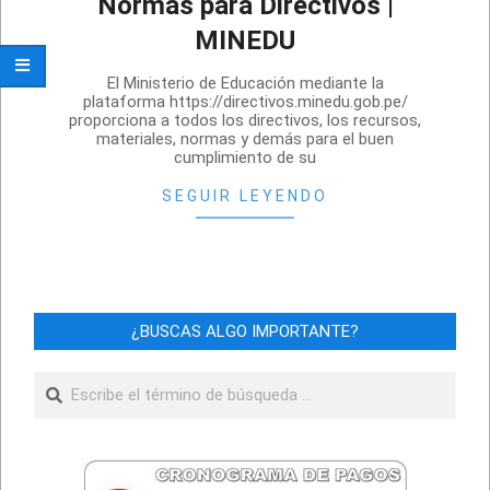
Normas para Directivos |
MINEDU
2024-
El Ministerio de Educación mediante la
02-
plataforma https://directivos.minedu.gob.pe/
proporciona a todos los directivos, los recursos,
06
materiales, normas y demás para el buen
cumplimiento de su
SEGUIR LEYENDO
¿BUSCAS ALGO IMPORTANTE?
Buscar