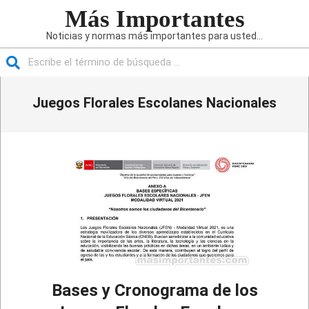
Saltar
Más Importantes
al
Noticias y normas más importantes para usted...
contenido
Buscar
Menú
Juegos Florales Escolanes Nacionales
de
navegación
principal
Bases y Cronograma de los