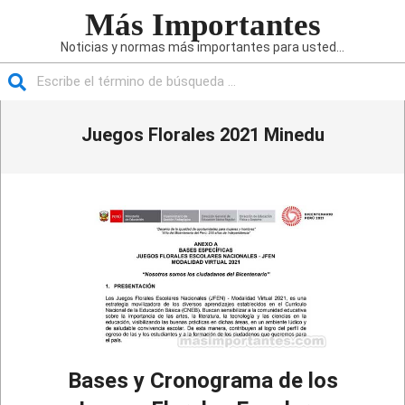
Saltar
Más Importantes
al
Noticias y normas más importantes para usted...
contenido
Buscar
Menú
Juegos Florales 2021 Minedu
de
navegación
principal
Bases y Cronograma de los