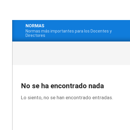
Saltar
al
contenido
NORMAS
Normas más importantes para los Docentes y
Menú
Directores
de
navegación
principal
No se ha encontrado nada
Lo siento, no se han encontrado entradas.