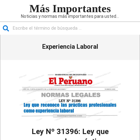
Saltar
Más Importantes
al
Noticias y normas más importantes para usted...
contenido
Buscar
Menú
Experiencia Laboral
de
navegación
principal
Ley Nº 31396: Ley que