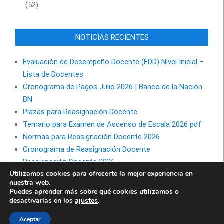
(52)
NOTICIAS RECIENTES
Evaluación de Desempeño Docente (EDD) Nivel Inicial –
Lista de Docentes
Cronograma de Pagos Julio 2026 | Banco de la Nación
BN
Plazas para Reasignación Docente
Temario para Examen de Ascenso de Escala 2026 pdf
Normas para Reasignación Docente 2026
Cronograma de Reasignación Docente
Reasignación Docente 2026
Utilizamos cookies para ofrecerte la mejor experiencia en
nuestra web.
Puedes aprender más sobre qué cookies utilizamos o
desactivarlas en los
ajustes
.
Aceptar
© masimportantes.com 2026