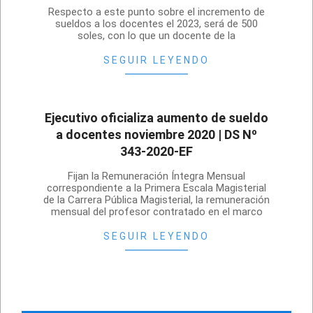
2023-
Respecto a este punto sobre el incremento de
01-
sueldos a los docentes el 2023, será de 500
soles, con lo que un docente de la
12
SEGUIR LEYENDO
Ejecutivo oficializa aumento de sueldo
a docentes noviembre 2020 | DS Nº
343-2020-EF
2020-
Fijan la Remuneración Íntegra Mensual
11-
correspondiente a la Primera Escala Magisterial
de la Carrera Pública Magisterial, la remuneración
05
mensual del profesor contratado en el marco
SEGUIR LEYENDO