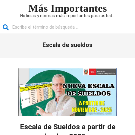
Saltar
Más Importantes
al
Noticias y normas más importantes para usted...
contenido
Buscar
Menú
Escala de sueldos
de
navegación
principal
Escala de Sueldos a partir de