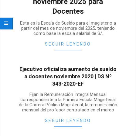
noviembre 2025 para
Docentes
2025-
Esta es la Escala de Sueldo para el magisterio a
11-
partir del mes de noviembre del 2025, teniendo
como base la escala salarial de S/.
20
SEGUIR LEYENDO
Ejecutivo oficializa aumento de sueldo
a docentes noviembre 2020 | DS Nº
343-2020-EF
2020-
Fijan la Remuneración Íntegra Mensual
11-
correspondiente a la Primera Escala Magisterial
de la Carrera Pública Magisterial, la remuneración
05
mensual del profesor contratado en el marco
SEGUIR LEYENDO