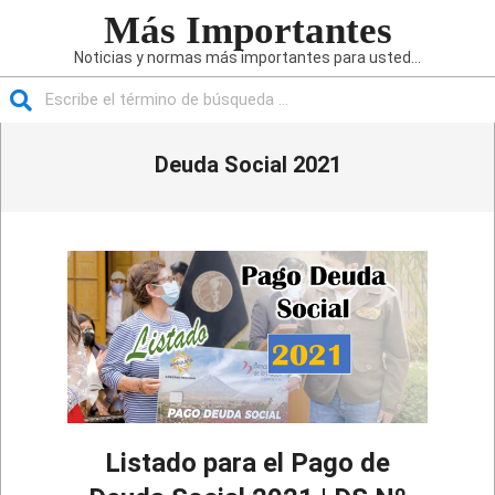
Saltar
Más Importantes
al
Noticias y normas más importantes para usted...
contenido
Buscar
Menú
Deuda Social 2021
de
navegación
principal
Listado para el Pago de