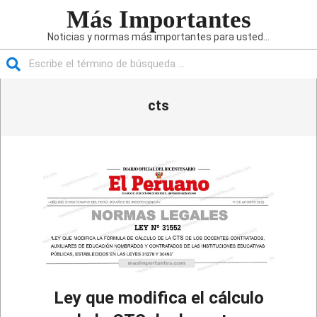
Saltar
Más Importantes
al
Noticias y normas más importantes para usted...
contenido
Buscar
Menú
cts
de
navegación
principal
Ley que modifica el cálculo