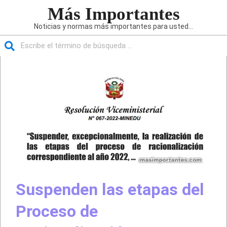
Saltar
Más Importantes
al
Noticias y normas más importantes para usted...
contenido
Buscar
Menú
de
navegación
principal
Suspenden las etapas del
Proceso de