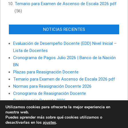
Temario para Examen de Ascenso de Escala 2026 pdf
(56)
NOTICIAS RECIENTES
Evaluación de Desempeño Docente (EDD) Nivel Inicial –
Lista de Docentes
Cronograma de Pagos Julio 2026 | Banco de la Nación
BN
Plazas para Reasignación Docente
Temario para Examen de Ascenso de Escala 2026 pdf
Normas para Reasignación Docente 2026
Cronograma de Reasignación Docente
Reasignación Docente 2026
Utilizamos cookies para ofrecerte la mejor experiencia en
nuestra web.
Puedes aprender más sobre qué cookies utilizamos o
desactivarlas en los
ajustes
.