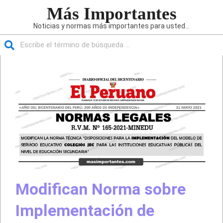
Saltar
Más Importantes
al
Noticias y normas más importantes para usted...
contenido
Buscar
Menú
de
navegación
principal
Modifican Norma sobre
Implementación de