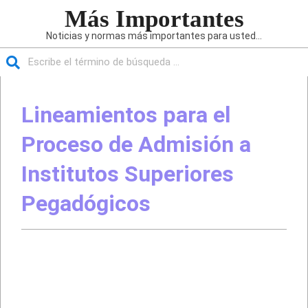
Saltar
Más Importantes
al
Noticias y normas más importantes para usted...
contenido
Buscar
Menú
de
Lineamientos para el
navegación
principal
Proceso de Admisión a
Institutos Superiores
Pegadógicos