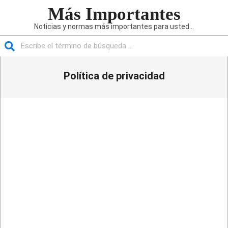
Saltar
Más Importantes
al
Noticias y normas más importantes para usted...
contenido
Buscar
Menú
Política de privacidad
de
navegación
principal