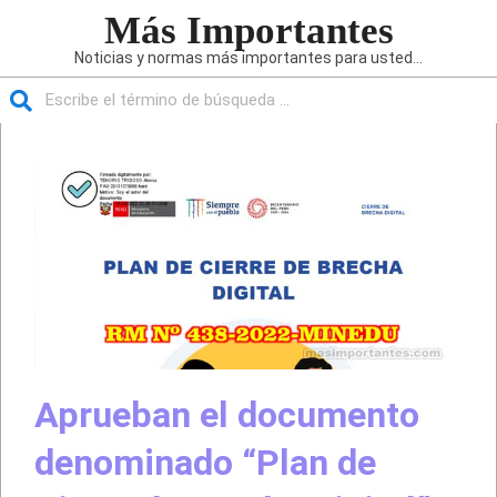
Saltar
Más Importantes
al
Noticias y normas más importantes para usted...
contenido
Buscar
Menú
de
navegación
principal
Aprueban el documento
denominado “Plan de