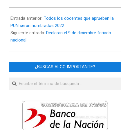
2022-
11-
Entrada anterior:
Todos los docentes que aprueben la
23
PUN serán nombrados 2022
Siguiente entrada:
Declaran el 9 de diciembre feriado
nacional
¿BUSCAS ALGO IMPORTANTE?
Buscar