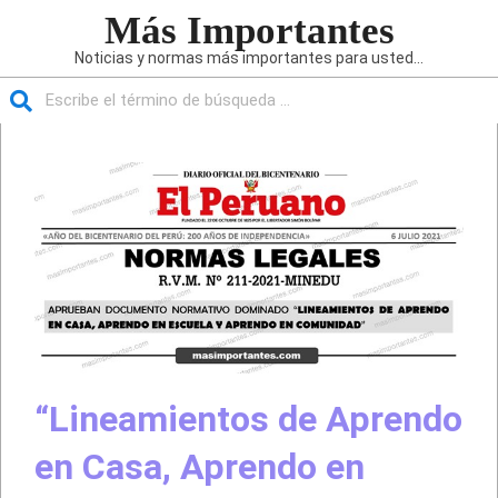
Saltar
Más Importantes
al
Noticias y normas más importantes para usted...
contenido
Buscar
Menú
de
navegación
principal
“Lineamientos de Aprendo
en Casa, Aprendo en