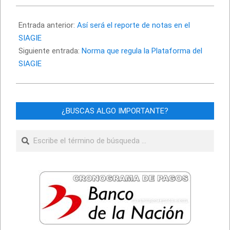
2020-
11-
Entrada anterior:
Así será el reporte de notas en el
02
SIAGIE
Siguiente entrada:
Norma que regula la Plataforma del
SIAGIE
¿BUSCAS ALGO IMPORTANTE?
Buscar