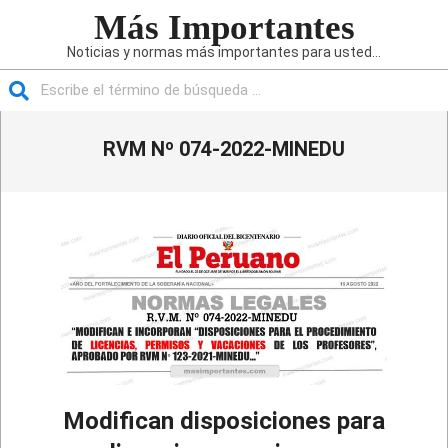
Saltar
Más Importantes
al
Noticias y normas más importantes para usted...
contenido
Buscar
Menú
RVM Nº 074-2022-MINEDU
de
navegación
principal
Modifican disposiciones para