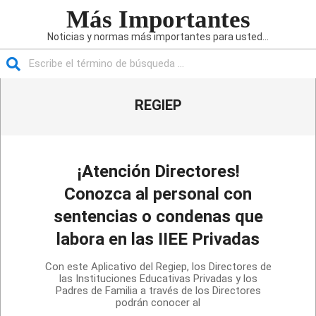
Saltar
Más Importantes
al
Noticias y normas más importantes para usted...
contenido
Buscar
Menú
REGIEP
de
navegación
principal
¡Atención Directores!
Conozca al personal con
sentencias o condenas que
labora en las IIEE Privadas
2020-
Con este Aplicativo del Regiep, los Directores de
09-
las Instituciones Educativas Privadas y los
Padres de Familia a través de los Directores
04
podrán conocer al