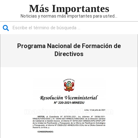
Saltar
Más Importantes
al
Noticias y normas más importantes para usted...
contenido
Buscar
Menú
Programa Nacional de Formación de
de
navegación
Directivos
principal