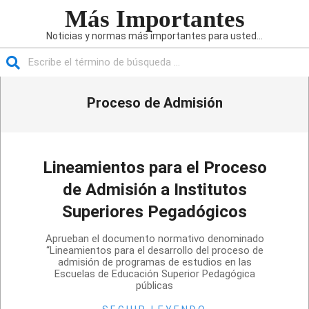
Saltar
Más Importantes
al
Noticias y normas más importantes para usted...
contenido
Buscar
Menú
Proceso de Admisión
de
navegación
principal
Lineamientos para el Proceso
de Admisión a Institutos
Superiores Pegadógicos
2020-
Aprueban el documento normativo denominado
09-
“Lineamientos para el desarrollo del proceso de
admisión de programas de estudios en las
10
Escuelas de Educación Superior Pedagógica
públicas