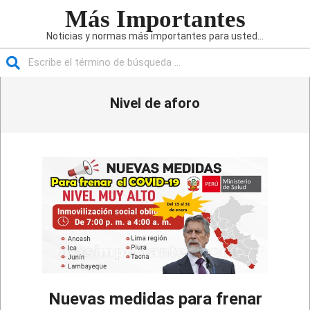
Saltar
Más Importantes
al
Noticias y normas más importantes para usted...
contenido
Buscar
Menú
Nivel de aforo
de
navegación
principal
Nuevas medidas para frenar