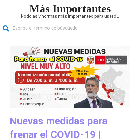
Saltar
Más Importantes
al
Noticias y normas más importantes para usted...
contenido
Buscar
Menú
de
navegación
principal
Nuevas medidas para
frenar el COVID-19 |