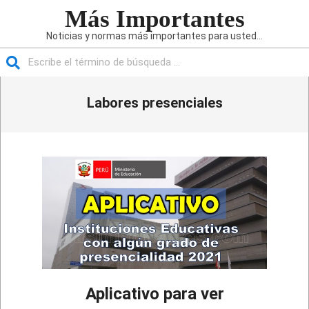
Saltar
Más Importantes
al
Noticias y normas más importantes para usted...
contenido
Buscar
Menú
Labores presenciales
de
navegación
principal
Aplicativo para ver